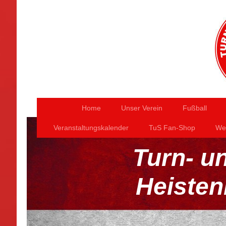
Home
Unser Verein
Fußball
Veranstaltungskalender
TuS Fan-Shop
Wer
Turn- u
Heisten