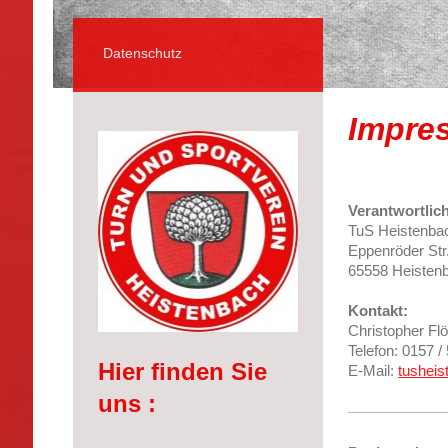
Datenschutz
Impre
Verantwortlic
TuS Heistenbac
Eppenröder Str
65558 Heisten
Kontakt:
Christopher Flö
Telefon: 0157 
Hier finden Sie
E-Mail:
tushei
uns :