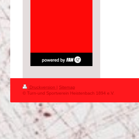
Druckversion
|
Sitemap
© Turn-und Sportverein Heistenbach 1894 e.V.