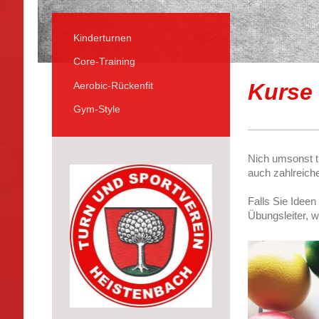
Kinderturnen
Core-Training
Kurse
Aerobic-Rückenfit
Gym-Style
Nich umsonst t
auch zahlreich
Falls Sie Ideen
Übungsleiter, w