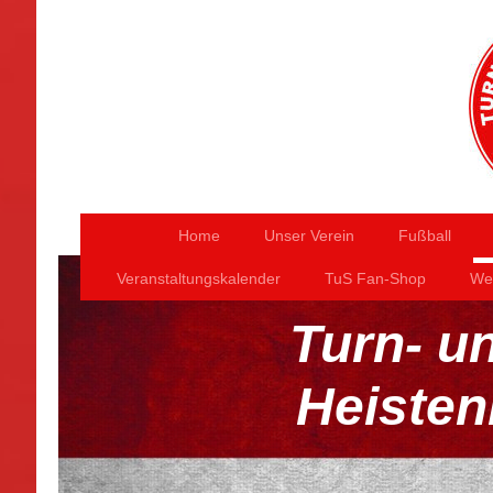
Home
Unser Verein
Fußball
Veranstaltungskalender
TuS Fan-Shop
Wer
Turn- u
Heisten