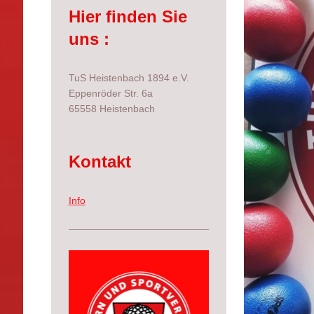
Hier finden Sie
uns :
TuS Heistenbach 1894 e.V.
Eppenröder Str. 6a
65558 Heistenbach
Kontakt
Info